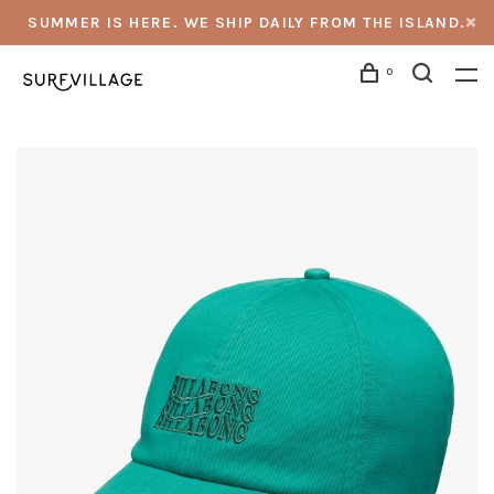
SUMMER IS HERE. WE SHIP DAILY FROM THE ISLAND.
0