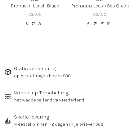
Premium Leash Black
Premium Leash Sea Green
€37,00
€37,00
6'
7’
8'
6’
7’
8'
9'
Gratis verzending
op bestellingen boven €80
Winkel op Terschelling
het waddeneiland van Nederland
Snelle levering
Meestal binnen 1-2 dagen in je brievenbus