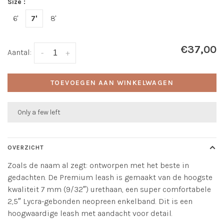
Size :
6'
7'
8'
€37,00
Aantal:
-
+
TOEVOEGEN AAN WINKELWAGEN
Only a few left
OVERZICHT
Zoals de naam al zegt: ontworpen met het beste in
gedachten. De Premium leash is gemaakt van de hoogste
kwaliteit 7 mm (9/32″) urethaan, een super comfortabele
2,5″ Lycra-gebonden neopreen enkelband. Dit is een
hoogwaardige leash met aandacht voor detail.