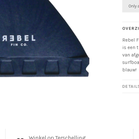
Only 
OVERZ
Rebel F
is een 
van afg
surfboa
blauw!
DETAIL
Winkel op Terschelling