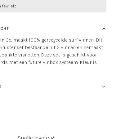
a few left
ICHT
in Co. maakt 100% gerecycelde surf vinnen. Dit
thruster set bestaande uit 3 vinnen en gemaakt
edankte visnetten. Deze set is geschikt voor
rds met een future vinbox systeem. Kleur is
S
Snelle levering