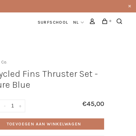
0
SURFSCHOOL
NL
 Co.
ycled Fins Thruster Set -
ure Blue
€45,00
-
+
TOEVOEGEN AAN WINKELWAGEN