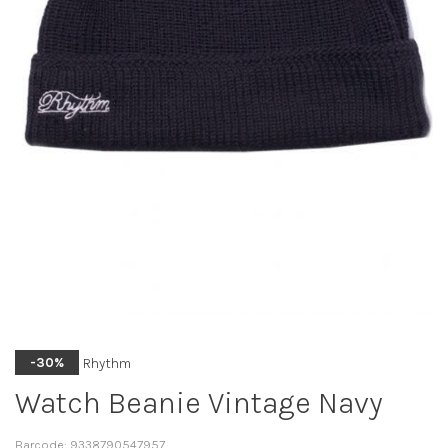
Rhythm
-30%
Watch Beanie Vintage Navy
Barcode:
9338790547957