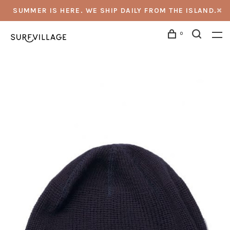
SUMMER IS HERE. WE SHIP DAILY FROM THE ISLAND.
0