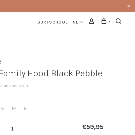
0
SURFSCHOOL
NL
g
 Family Hood Black Pebble
3616751823200
S
M
L
€59,95
-
+