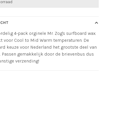
oorraad
ICHT
rdelig 4-pack orginele Mr. Zog's surfboard wax.
kt voor Cool to Mid Warm temperaturen. De
rd keuze voor Nederland het grootste deel van
r. Passen gemakkelijk door de brievenbus dus
unstige verzending!