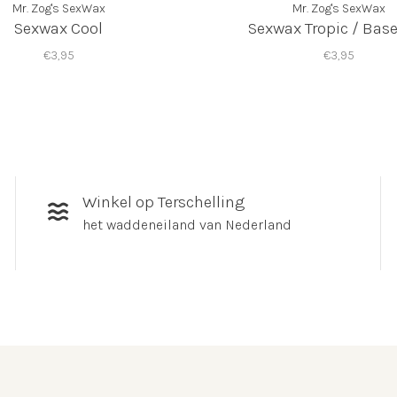
Mr. Zog's SexWax
Mr. Zog's SexWax
Sexwax Cool
Sexwax Tropic / Bas
€3,95
€3,95
Winkel op Terschelling
het waddeneiland van Nederland