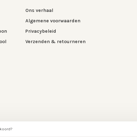
Ons verhaal
Algemene voorwaarden
bon
Privacybeleid
ool
Verzenden & retourneren
 Theme by
Huysmans.me
kkoord?
ingen at
Google-reviews