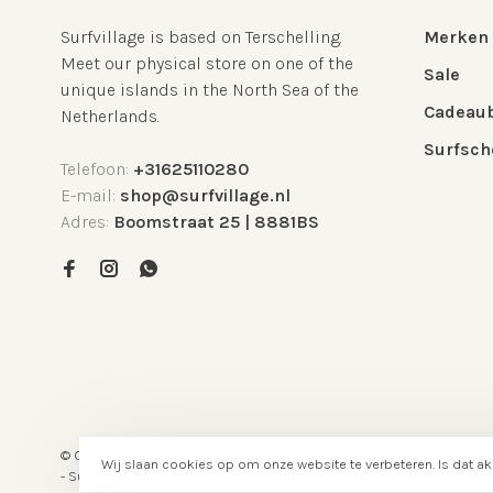
Surfvillage is based on Terschelling.
Merken
Meet our physical store on one of the
Sale
unique islands in the North Sea of the
Cadeau
Netherlands.
Surfsch
Telefoon:
+31625110280
E-mail:
shop@surfvillage.nl
Adres:
Boomstraat 25 | 8881BS
© Copyright 2026 Surfshop Terschelling
- Powered by
Lightspeed
-
Wij slaan cookies op om onze website te verbeteren. Is dat a
-
Surfshop Surfvillage Terschelling
scores a
5
/
5
out of
klantbeoordel