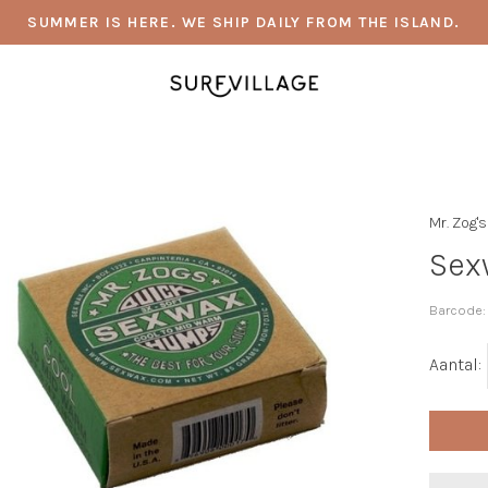
SUMMER IS HERE. WE SHIP DAILY FROM THE ISLAND.
Mr. Zog'
Sex
Barcode:
Aantal: